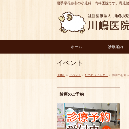
岩手県花巻市の小児科・内科医院です。乳児
ホーム
診療案内
イベント
HOME
»
イベント
»
ひつじ（ピンク）
»
休診のお知
診療のご予約