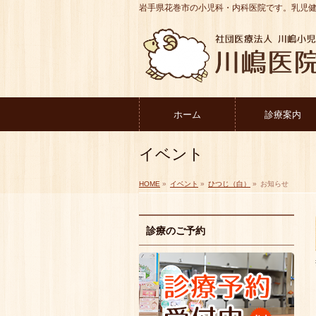
岩手県花巻市の小児科・内科医院です。乳児
ホーム
診療案内
イベント
HOME
»
イベント
»
ひつじ（白）
»
お知らせ
診療のご予約